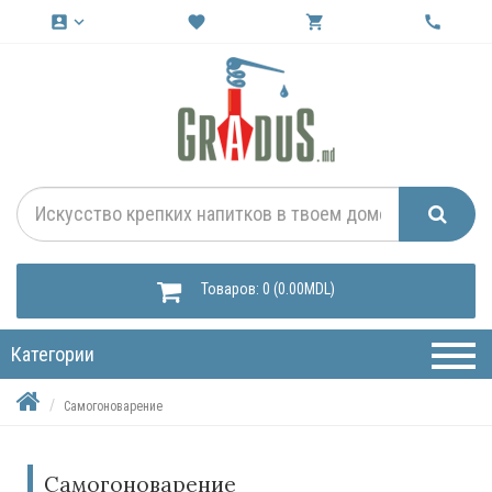
account_box
keyboard_arrow_down
favorite
shopping_cart
call
Товаров: 0 (0.00MDL)
Категории
Самогоноварение
Самогоноварение