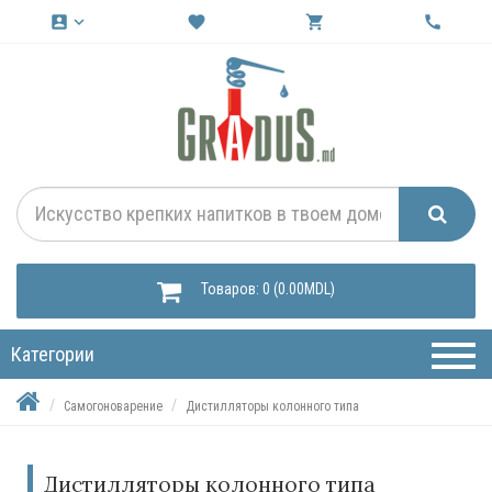
account_box
keyboard_arrow_down
favorite
shopping_cart
call
Товаров: 0 (0.00MDL)
Категории
Самогоноварение
Дистилляторы колонного типа
Дистилляторы колонного типа