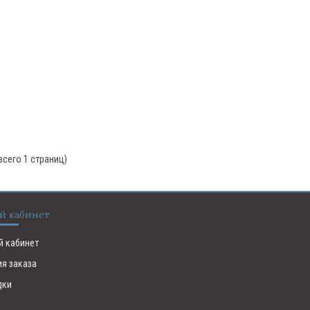
(всего 1 страниц)
й кабинет
й кабинет
ия заказа
дки