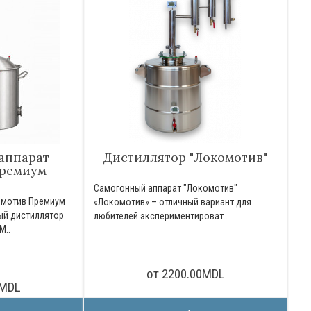
аппарат
Дистиллятор "Локомотив"
Премиум
Самогонный аппарат "Локомотив"
омотив Премиум
«Локомотив» – отличный вариант для
ый дистиллятор
любителей экспериментироват..
М..
от 2200.00MDL
0MDL