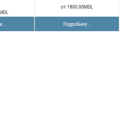
от 1800.00MDL
0MDL
...
Подробнее...