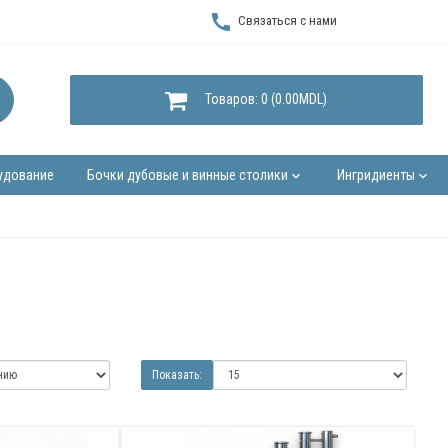
call
Связаться с нами
Товаров: 0 (0.00MDL)
удование
Бочки дубовые и винные столики
Ингридиенты
keyboard_arrow_down
keyboard_arrow_down
Показать: