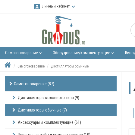
account_box
keyboard_arrow_down
Личный кабинет
Самогоноварение
Оборудование/комплектующие
Вино
keyboard_arrow_down
keyboard_arrow_down
Самогоноварение
Дистилляторы обычные
Самогоноварение (87)
Дистилляторы колонного типа (9)
Дистилляторы обычные (7)
Аксессуары и комплектующие (61)
Перегонные кубы и комплектующие (10)