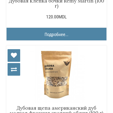
Дубовая клепка бочки Remy Martin (100
г)
120.00MDL
Подробнее...
Дубовая щепа американский дуб
мелкая фракция средний обжиг (100 г)