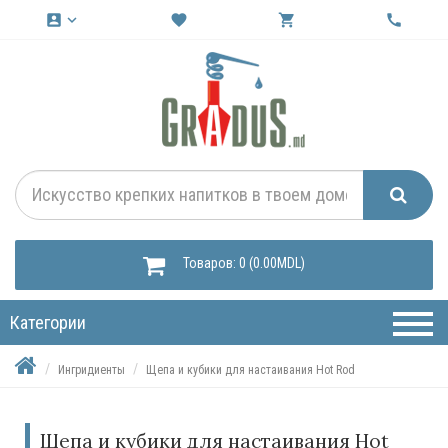
account_box
keyboard_arrow_down
favorite
shopping_cart
call
Товаров: 0 (0.00MDL)
Категории
Ингридиенты
Щепа и кубики для настаивания Hot Rod
Щепа и кубики для настаивания Hot