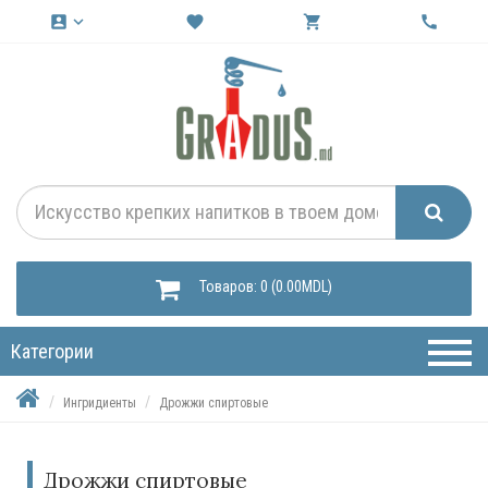
account_box
keyboard_arrow_down
favorite
shopping_cart
call
Товаров: 0 (0.00MDL)
Категории
Ингридиенты
Дрожжи спиртовые
Дрожжи спиртовые