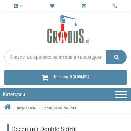
account_box
keyboard_arrow_down
favorite
shopping_cart
call
Товаров: 0 (0.00MDL)
Категории
Ингридиенты
Эссенции Double Spirit
Эссенции Double Spirit