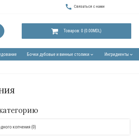
call
Связаться с нами
Товаров: 0 (0.00MDL)
удование
Бочки дубовые и винные столики
Ингридиенты
keyboard_arrow_down
keyboard_arrow_down
ния
категорию
дного копчения (0)