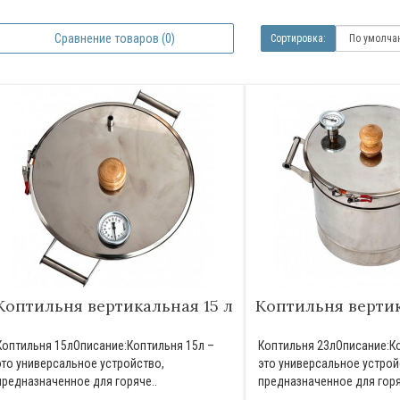
Сравнение товаров (0)
Сортировка:
Коптильня вертикальная 15 л
Коптильня вертик
Коптильня 15лОписание:Коптильня 15л –
Коптильня 23лОписание:К
это универсальное устройство,
это универсальное устрой
предназначенное для горяче..
предназначенное для горя