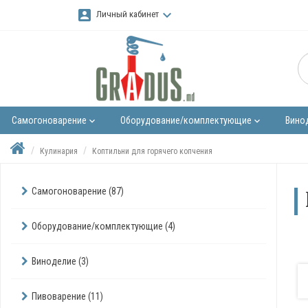
account_box
keyboard_arrow_down
Личный кабинет
Самогоноварение
Оборудование/комплектующие
Вино
keyboard_arrow_down
keyboard_arrow_down
Кулинария
Коптильни для горячего копчения
Самогоноварение (87)
Оборудование/комплектующие (4)
Виноделие (3)
Пивоварение (11)