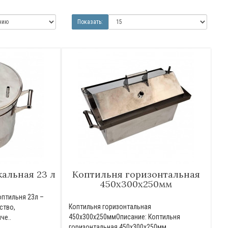
Показать:
альная 23 л
Коптильня горизонтальная
450х300х250мм
оптильня 23л –
Коптильня горизонтальная
ство,
450х300х250ммОписание: Коптильня
че..
горизонтальная 450х300х250мм ..