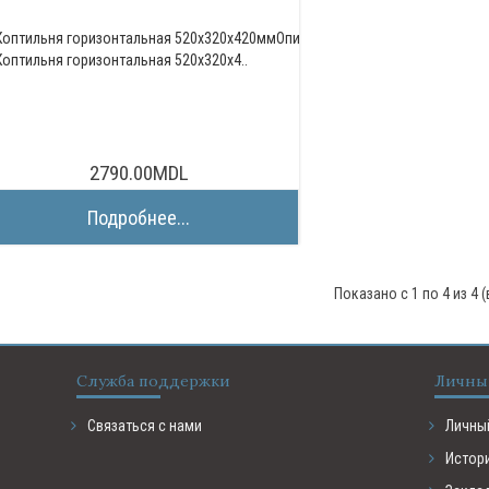
Коптильня горизонтальная 520х320х420ммОписание:
Коптильня горизонтальная 520х320х4..
2790.00MDL
Подробнее...
Показано с 1 по 4 из 4 
Служба поддержки
Личны
Связаться с нами
Личны
Истор