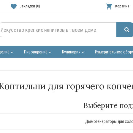
favorite
shopping_cart
Закладки (0)
Корзина
делие
Пивоварение
Кулинария
Измерительное обор
keyboard_arrow_down
keyboard_arrow_down
keyboard_arrow_down
Коптильни для горячего копче
Выберите под
Дымогенераторы для холо