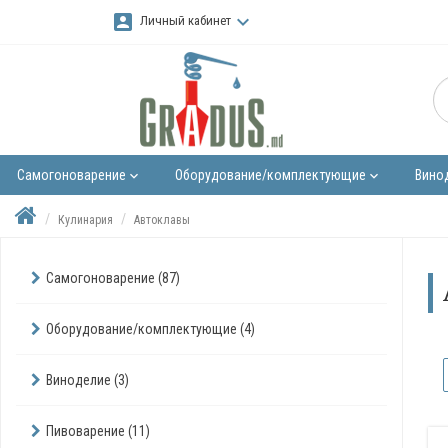
account_box
keyboard_arrow_down
Личный кабинет
Самогоноварение
Оборудование/комплектующие
Вино
keyboard_arrow_down
keyboard_arrow_down
Кулинария
Автоклавы
Самогоноварение (87)
Оборудование/комплектующие (4)
Виноделие (3)
Пивоварение (11)