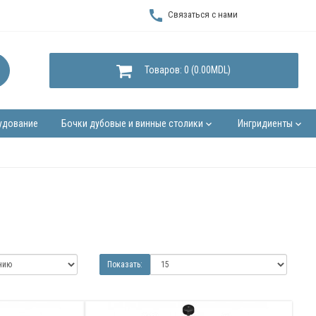
call
Связаться с нами
Товаров: 0 (0.00MDL)
удование
Бочки дубовые и винные столики
Ингридиенты
keyboard_arrow_down
keyboard_arrow_down
Показать: