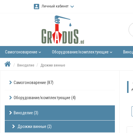
account_box
keyboard_arrow_down
Личный кабинет
Самогоноварение
Оборудование/комплектующие
Вино
keyboard_arrow_down
keyboard_arrow_down
Виноделие
Дрожжи винные
Самогоноварение (87)
Оборудование/комплектующие (4)
Виноделие (3)
Дрожжи винные (2)