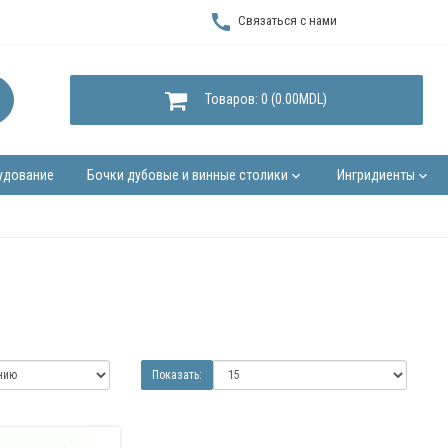
call
Связаться с нами
Товаров: 0 (0.00MDL)
удование
Бочки дубовые и винные столики
Ингридиенты
keyboard_arrow_down
keyboard_arrow_down
Показать: