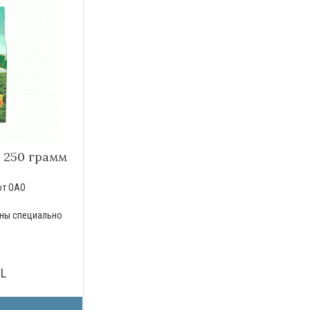
250 грамм
от ОАО
ены специально
DL