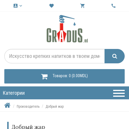
account_box
keyboard_arrow_down
favorite
shopping_cart
call
Товаров: 0 (0.00MDL)
Категории
Производитель
Добрый жар
Добрый жар