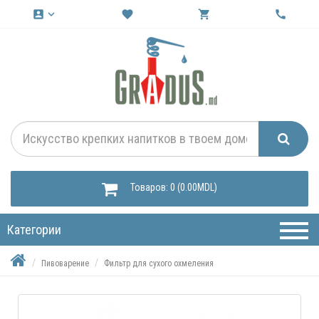
account_box
keyboard_arrow_down
favorite
shopping_cart
call
Товаров: 0 (0.00MDL)
Категории
Пивоварение
Фильтр для сухого охмеления