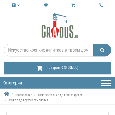
account_box
keyboard_arrow_down
favorite
shopping_cart
call
Товаров: 0 (0.00MDL)
Категории
Пивоварение
Комплектующие для пивоварения
Фильтр для сухого охмеления