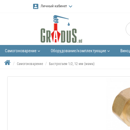
account_box
keyboard_arrow_down
Личный кабинет
Самогоноварение
Оборудование/комплектующие
Вино
keyboard_arrow_down
keyboard_arrow_down
Самогоноварение
Быстросъем 1/2, 12 мм (мама)