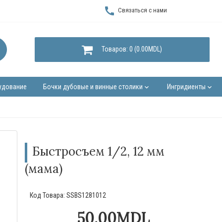
call
Связаться с нами
Товаров: 0 (0.00MDL)
удование
Бочки дубовые и винные столики
Ингридиенты
keyboard_arrow_down
keyboard_arrow_down
Быстросъем 1/2, 12 мм
(мама)
Код Товара:
SSBS1281012
50.00MDL