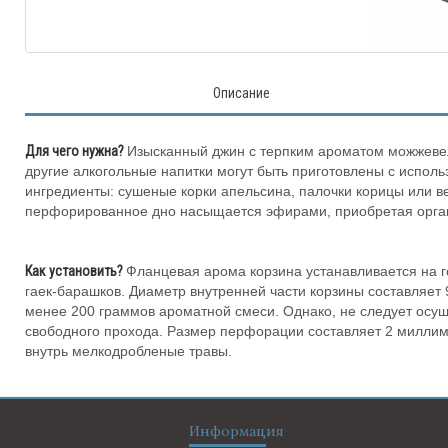
Описание
Для чего нужна?
Изысканный джин с терпким ароматом можжевел
другие алкогольные напитки могут быть приготовлены с испол
ингредиенты: сушеные корки апельсина, палочки корицы или в
перфорированное дно насыщается эфирами, приобретая орган
Как установить?
Фланцевая арома корзина устанавливается на 
гаек-барашков. Диаметр внутренней части корзины составляет 9
менее 200 граммов ароматной смеси. Однако, не следует осущ
свободного прохода. Размер перфорации составляет 2 миллимет
внутрь мелкодробленые травы.
Информация