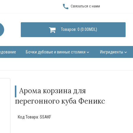
call
Связаться с нами
Товаров: 0 (0.00MDL)
удование
Бочки дубовые и винные столики
Ингридиенты
keyboard_arrow_down
keyboard_arrow_down
Арома корзина для
перегонного куба Феникс
Код Товара:
SSAKF