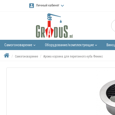
account_box
keyboard_arrow_down
Личный кабинет
Самогоноварение
Оборудование/комплектующие
Вино
keyboard_arrow_down
keyboard_arrow_down
Самогоноварение
Арома корзина для перегонного куба Феникс