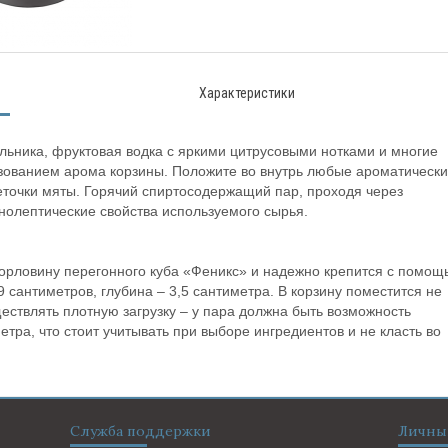
Характеристики
ьника, фруктовая водка с яркими цитрусовыми нотками и многие
ьзованием арома корзины. Положите во внутрь любые ароматическ
еточки мяты. Горячий спиртосодержащий пар, проходя через
олептические свойства используемого сырья.
горловину перегонного куба «Феникс» и надежно крепится с помощ
 сантиметров, глубина – 3,5 сантиметра. В корзину поместится не
ествлять плотную загрузку – у пара должна быть возможность
ра, что стоит учитывать при выборе ингредиентов и не класть во
Служба поддержки
Личны