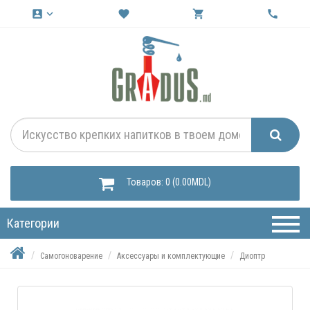
account_box
keyboard_arrow_down
favorite
shopping_cart
call
Товаров: 0 (0.00MDL)
Категории
Самогоноварение
Аксессуары и комплектующие
Диоптр