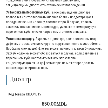
толщиной 5 мм и обрамлен стальными шпильками,
защищающими диоптр от механических повреждений.
Установка на перегонный куб.
Такое размещение диоптра
позволяет контролировать кипение браги и предотвращает
попадание пены в колонну дистиллятора. В случае, если вы
заметили появление пены цилиндре, уменьшите температуру в
перегонном кубе, снизив нагрев самогонного аппарата.
Установка на царгу.
Бурление в диоптре, расположенном под
дефлегматором, сигнализирует о нарушении тепло-массообмена.
Пробка из стекающей флегмы может привести к захлебу колонны.
Захлёб колонны может образоваться в случае, если давление в
перегонном кубе настолько велико, что флегма,
конденсирующаяся на дефлегматоре, не может преодолеть
восходящие спиртовые пары.
Диоптр
Код Товара:
DKDDNS15
850.00MDL