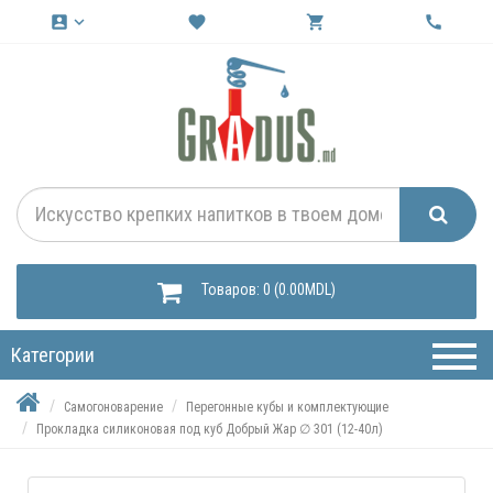
account_box
keyboard_arrow_down
favorite
shopping_cart
call
Товаров: 0 (0.00MDL)
Категории
Самогоноварение
Перегонные кубы и комплектующие
Прокладка силиконовая под куб Добрый Жар ∅ 301 (12-40л)