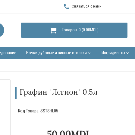
call
Связаться с нами
Товаров: 0 (0.00MDL)
удование
Бочки дубовые и винные столики
Ингридиенты
keyboard_arrow_down
keyboard_arrow_down
Графин "Легион" 0,5л
Код Товара:
SSTSHL05
50.00MDL