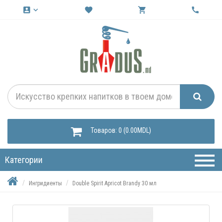
account_box
keyboard_arrow_down
favorite
shopping_cart
call
Товаров: 0 (0.00MDL)
Категории
Ингридиенты
Double Spirit Apricot Brandy 30 мл