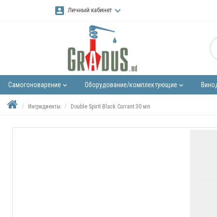
account_box
keyboard_arrow_down
Личный кабинет
Самогоноварение
Оборудование/комплектующие
Вино
keyboard_arrow_down
keyboard_arrow_down
Ингридиенты
Double Spirit Black Currant 30 мл