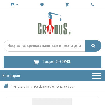
account_box
keyboard_arrow_down
favorite
shopping_cart
call
Товаров: 0 (0.00MDL)
Категории
Ингридиенты
Double Spirit Cherry Amaretto 30 мл