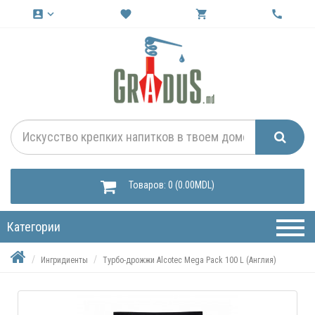
account_box
keyboard_arrow_down
favorite
shopping_cart
call
Товаров: 0 (0.00MDL)
Категории
Ингридиенты
Турбо-дрожжи Alcotec Mega Pack 100 L (Англия)