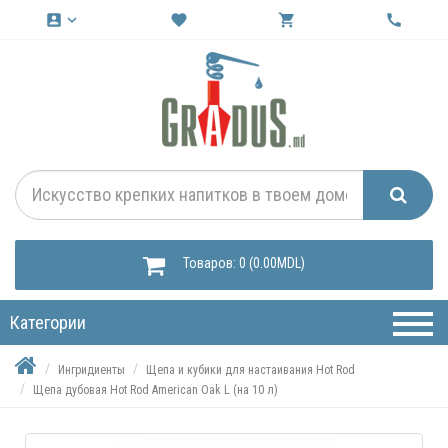
account_box
keyboard_arrow_down
favorite
shopping_cart
call
Товаров: 0 (0.00MDL)
Категории
Ингридиенты
Щепа и кубики для настаивания Hot Rod
Щепа дубовая Hot Rod American Oak L (на 10 л)