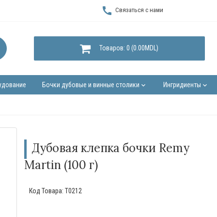
call
Связаться с нами
Товаров: 0 (0.00MDL)
удование
Бочки дубовые и винные столики
Ингридиенты
keyboard_arrow_down
keyboard_arrow_down
Дубовая клепка бочки Remy
Martin (100 г)
Код Товара:
Т0212