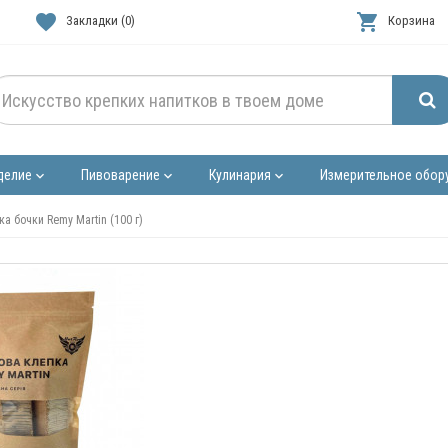
favorite
shopping_cart
Закладки (0)
Корзина
делие
Пивоварение
Кулинария
Измерительное обор
keyboard_arrow_down
keyboard_arrow_down
keyboard_arrow_down
а бочки Remy Martin (100 г)