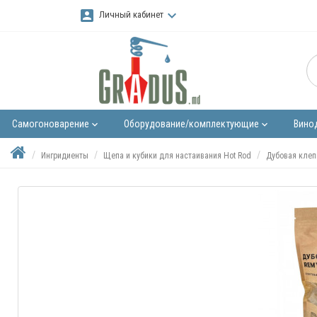
account_box
keyboard_arrow_down
Личный кабинет
Самогоноварение
Оборудование/комплектующие
Вино
keyboard_arrow_down
keyboard_arrow_down
Ингридиенты
Щепа и кубики для настаивания Hot Rod
Дубовая клепк