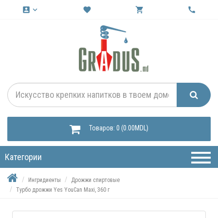
account_box
keyboard_arrow_down
favorite
shopping_cart
call
Товаров: 0 (0.00MDL)
Категории
Ингридиенты
Дрожжи спиртовые
Турбо дрожжи Yes YouCan Maxi, 360 г