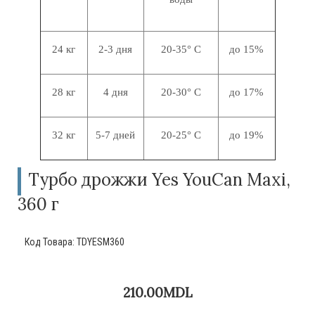
24 кг
2-3 дня
20-35° C
до 15%
28 кг
4 дня
20-30° C
до
17%
32 кг
5-7 дней
20-25° C
до
19
%
Турбо дрожжи Yes YouCan Maxi,
360 г
Код Товара:
TDYESM360
210.00MDL