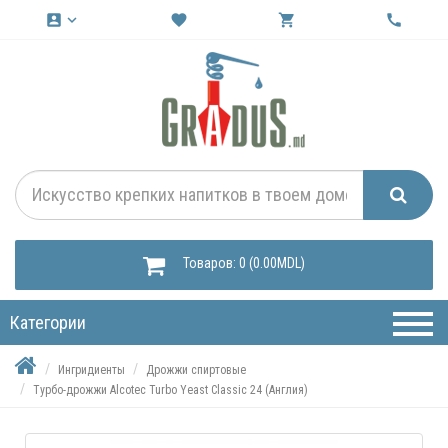
account_box
keyboard_arrow_down
favorite
shopping_cart
call
Товаров: 0 (0.00MDL)
Категории
Ингридиенты
Дрожжи спиртовые
Турбо-дрожжи Alcotec Turbo Yeast Classic 24 (Англия)