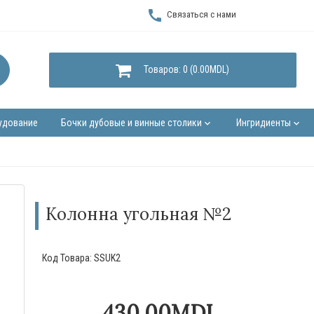
call
Связаться с нами
Товаров: 0 (0.00MDL)
удование
Бочки дубовые и винные столики
Ингридиенты
keyboard_arrow_down
keyboard_arrow_down
Колонна угольная №2
Код Товара:
SSUK2
430.00MDL