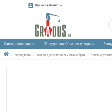
account_box
keyboard_arrow_down
Личный кабинет
Самогоноварение
Оборудование/комплектующие
Вино
keyboard_arrow_down
keyboard_arrow_down
Ингридиенты
Товары для очистки самогона и браги
Колонна угольн