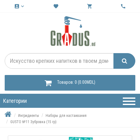
account_box
keyboard_arrow_down
favorite
shopping_cart
call
Товаров: 0 (0.00MDL)
Категории
Ингридиенты
Наборы для настаивания
GUSTO №11 Зубровка (15 гр)