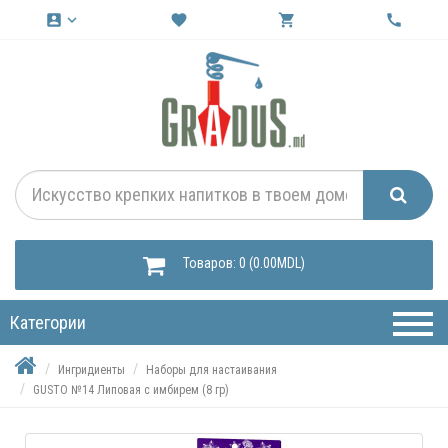
account_box
keyboard_arrow_down
favorite
shopping_cart
call
Товаров: 0 (0.00MDL)
Категории
Ингридиенты
Наборы для настаивания
GUSTO №14 Липовая с имбирем (8 гр)