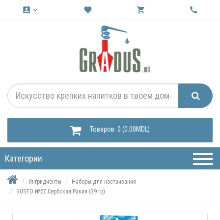
account_box
keyboard_arrow_down
favorite
shopping_cart
call
Товаров: 0 (0.00MDL)
Категории
Ингридиенты
Наборы для настаивания
GUSTO №27 Сербская Ракия (39 гр)