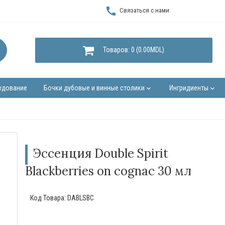
call
Связаться с нами
Товаров: 0 (0.00MDL)
удование
Бочки дубовые и винные столики
Ингридиенты
keyboard_arrow_down
keyboard_arrow_down
Эссенция Double Spirit
Blackberries on cognac 30 мл
Код Товара:
DABLSBC