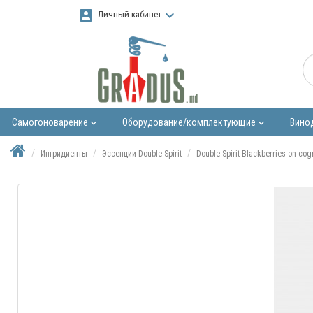
account_box
keyboard_arrow_down
Личный кабинет
Самогоноварение
Оборудование/комплектующие
Вино
keyboard_arrow_down
keyboard_arrow_down
Ингридиенты
Эссенции Double Spirit
Double Spirit Blackberries on co