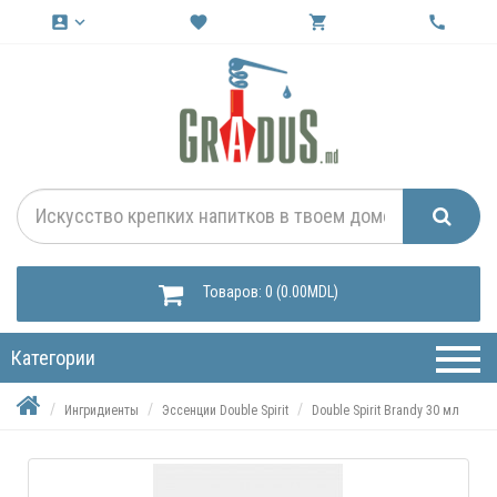
account_box
keyboard_arrow_down
favorite
shopping_cart
call
Товаров: 0 (0.00MDL)
Категории
Ингридиенты
Эссенции Double Spirit
Double Spirit Brandy 30 мл