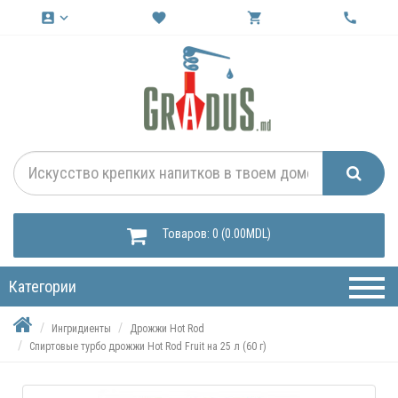
account_box
keyboard_arrow_down
favorite
shopping_cart
call
Товаров: 0 (0.00MDL)
Категории
Ингридиенты
Дрожжи Hot Rod
Спиртовые турбо дрожжи Hot Rod Fruit на 25 л (60 г)