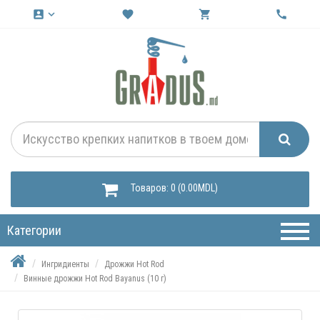
account_box
keyboard_arrow_down
favorite
shopping_cart
call
Товаров: 0 (0.00MDL)
Категории
Ингридиенты
Дрожжи Hot Rod
Винные дрожжи Hot Rod Bayanus (10 г)