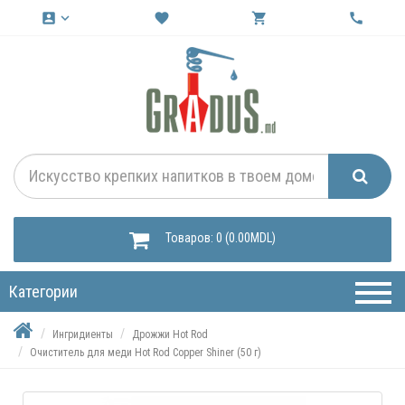
account_box
keyboard_arrow_down
favorite
shopping_cart
call
Товаров: 0 (0.00MDL)
Категории
Ингридиенты
Дрожжи Hot Rod
Очиститель для меди Hot Rod Copper Shiner (50 г)