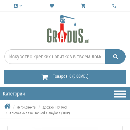
account_box
keyboard_arrow_down
favorite
shopping_cart
call
Товаров: 0 (0.00MDL)
Категории
Ингридиенты
Дрожжи Hot Rod
Альфа-амилаза Hot Rod a-amylase (100г)