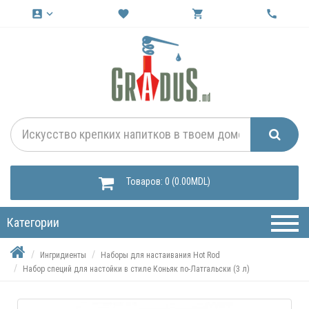
account_box
keyboard_arrow_down
favorite
shopping_cart
call
Товаров: 0 (0.00MDL)
Категории
Ингридиенты
Наборы для настаивания Hot Rod
Набор специй для настойки в стиле Коньяк по-Латгальски (3 л)