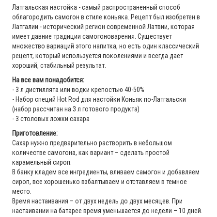
Латгальская настойка - самый распространенный способ
облагородить самогон в стиле коньяка. Рецепт был изобретен в
Латгалии - исторический регион современной Латвии, которая
имеет давние традиции самогоноварения. Существует
множество вариаций этого напитка, но есть один классический
рецепт, который используется поколениями и всегда дает
хороший, стабильный результат.
На все вам понадобится:
- 3 л дистиллята или водки крепостью 40-50%
- Набор специй Hot Rod для настойки Коньяк по-Латгальски
(набор рассчитан на 3 л готового продукта)
- 3 столовых ложки сахара
Приготовление:
Сахар нужно предварительно растворить в небольшом
количестве самогона, как вариант – сделать простой
карамельный сироп.
В банку кладем все ингредиенты, вливаем самогон и добавляем
сироп, все хорошенько взбалтываем и отставляем в темное
место.
Время настаивания – от двух недель до двух месяцев. При
настаивании на батарее время уменьшается до недели – 10 дней.