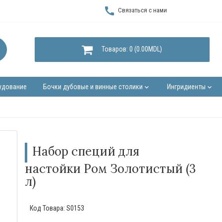
call
Связаться с нами
Товаров: 0 (0.00MDL)
удование
Бочки дубовые и винные столики
Ингридиенты
keyboard_arrow_down
keyboard_arrow_down
Набор специй для
настойки Ром Золотистый (3
л)
Код Товара:
S0153