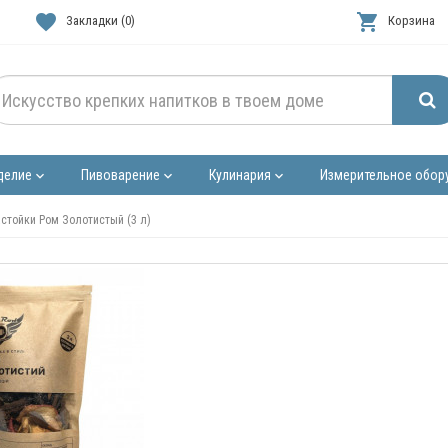
favorite
shopping_cart
Закладки (0)
Корзина
делие
Пивоварение
Кулинария
Измерительное обор
keyboard_arrow_down
keyboard_arrow_down
keyboard_arrow_down
стойки Ром Золотистый (3 л)