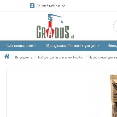
account_box
keyboard_arrow_down
Личный кабинет
Самогоноварение
Оборудование/комплектующие
Вино
keyboard_arrow_down
keyboard_arrow_down
Ингридиенты
Наборы для настаивания Hot Rod
Набор специй для на