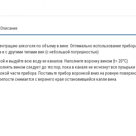
Описание
ентрацию алкоголя по объему в вине. Оптимально использование прибор
а и с другими типами вин (с небольшой погрешностью).
 и выдуйте всю воду из каналов. Наполните воронку вином (t= 20°C).
олнять вином следует до тех пор, пока в канале не исчезнут все пузырьки
рокой части прибора. Поставьте прибор воронкой вниз на ровную поверхн
репости снимается с верхнего края остановившейся капли вина.