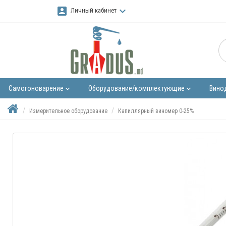
account_box
keyboard_arrow_down
Личный кабинет
Самогоноварение
Оборудование/комплектующие
Вино
keyboard_arrow_down
keyboard_arrow_down
Измерительное оборудование
Капиллярный виномер 0-25%