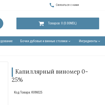
call
Связаться с нами
Товаров: 0 (0.00MDL)
удование
Бочки дубовые и винные столики
Ингридиенты
keyboard_arrow_down
keyboard_arrow_down
Капиллярный виномер 0-
25%
Код Товара:
KVIN025