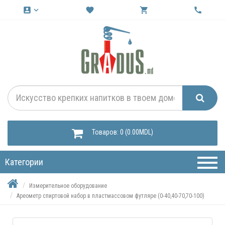
account_box
keyboard_arrow_down
favorite
shopping_cart
call
Товаров: 0 (0.00MDL)
Категории
Измерительное оборудование
Ареометр спиртовой набор в пластмассовом футляре (0-40,40-70,70-100)