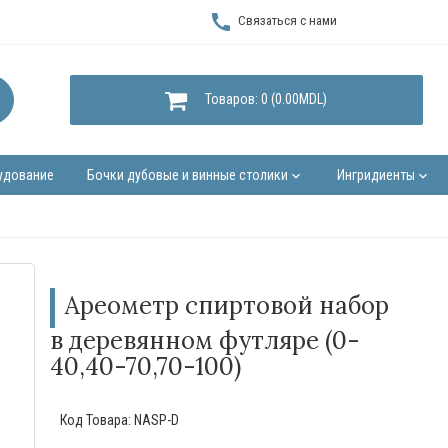
call
Связаться с нами
Товаров: 0 (0.00MDL)
удование
Бочки дубовые и винные столики
Ингридиенты
keyboard_arrow_down
keyboard_arrow_down
Ареометр спиртовой набор
в деревянном футляре (0-
40,40-70,70-100)
Код Товара:
NASP-D