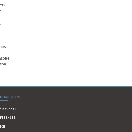
сти
т
,
очно
азоне
тра,
й кабинет
й кабинет
ия заказа
дки