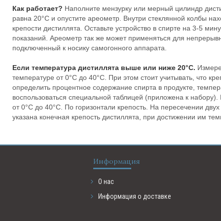
Как работает?
Наполните мензурку или мерный цилиндр дисти
равна 20°С и опустите ареометр. Внутри стеклянной колбы нах
крепости дистиллята. Оставьте устройство в спирте на 3-5 мин
показаний. Ареометр так же может применяться для непрерывно
подключенный к носику самогонного аппарата.
Если температура дистиллята выше или ниже 20°С.
Измере
температуре от 0°С до 40°С. При этом стоит учитывать, что кр
определить процентное содержание спирта в продукте, темпер
воспользоваться специальной таблицей (приложена к набору).
от 0°С до 40°С. По горизонтали крепость. На пересечении дву
указана конечная крепость дистиллята, при достижении им те
Информация
О нас
Информация о доставке