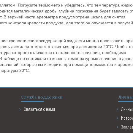
ллятом. Погрузите термометр и убедитесь, что температура жидко
одится металлическая дробь, глубина погружения будет зависеть о
ут. В верхней части ареометра предусмотрена шкала для снятия
го контроля крепости продукта, для этого он опускается в попугай
ние крепости спиртосодержащей жидкости можно производить при
епость дистиллята может отличаться при достижении 20°С. Чтобы т
атура которого отличается от эталонного значения, необходимо
 В таблице по вертикали отмечены температурные значения в диап
х значений, которые вы измерите при помощи термометра и ареоме
мпературы 20°С.
Служба поддержки
Личны
Связаться с нами
Личны
Истор
Закла