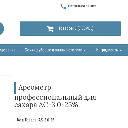
call
Связаться с нами
Товаров: 0 (0.00MDL)
удование
Бочки дубовые и винные столики
Ингридиенты
keyboard_arrow_down
keyboard_arrow_down
Ареометр
профессиональный для
сахара АС-3 0-25%
Код Товара:
AS-3 0-25