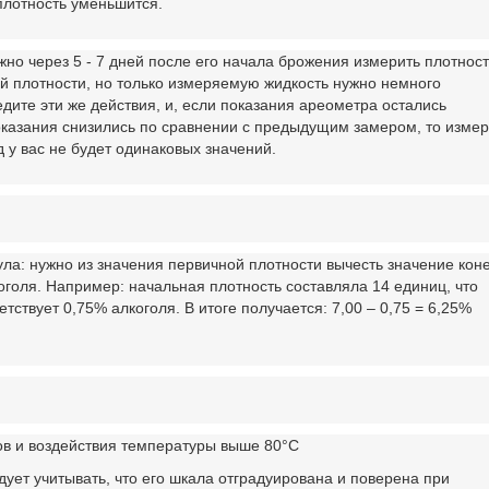
плотность уменьшится.
но через 5 - 7 дней после его начала брожения измерить плотност
ой плотности, но только измеряемую жидкость нужно немного
дите эти же действия, и, если показания ареометра остались
оказания снизились по сравнении с предыдущим замером, то изме
д у вас не будет одинаковых значений.
ла: нужно из значения первичной плотности вычесть значение кон
оголя. Например: начальная плотность составляла 14 единиц, что
етствует 0,75% алкоголя. В итоге получается: 7,00 – 0,75 = 6,25%
ов и воздействия температуры выше 80°С
ет учитывать, что его шкала отградуирована и поверена при