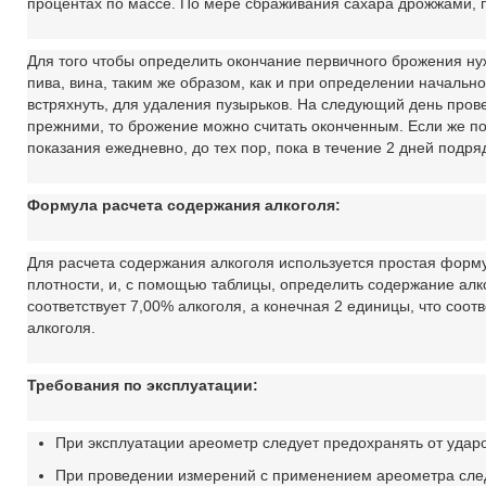
процентах по массе. По мере сбраживания сахара дрожжами, 
Для того чтобы определить окончание первичного брожения нуж
пива, вина, таким же образом, как и при определении начальн
встряхнуть, для удаления пузырьков. На следующий день прове
прежними, то брожение можно считать оконченным. Если же п
показания ежедневно, до тех пор, пока в течение 2 дней подря
Формула расчета содержания алкоголя:
Для расчета содержания алкоголя используется простая форму
плотности, и, с помощью таблицы, определить содержание алк
соответствует 7,00% алкоголя, а конечная 2 единицы, что соотв
алкоголя.
Требования по эксплуатации:
При эксплуатации ареометр следует предохранять от удар
При проведении измерений с применением ареометра следу