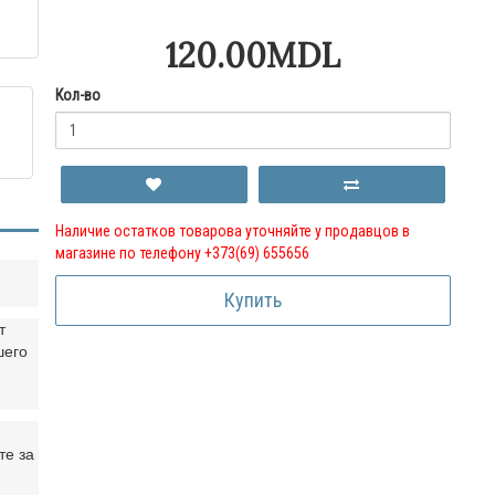
120.00MDL
Кол-во
Наличие остатков товарова уточняйте у продавцов в
магазине по телефону +373(69) 655656
Купить
т
шего
те за