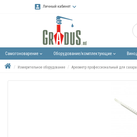
account_box
keyboard_arrow_down
Личный кабинет
Самогоноварение
Оборудование/комплектующие
Вино
keyboard_arrow_down
keyboard_arrow_down
Измерительное оборудование
Ареометр профессиональный для сахара 