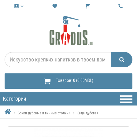
account_box
keyboard_arrow_down
favorite
shopping_cart
call
Товаров: 0 (0.00MDL)
Категории
Бочки дубовые и винные столики
Када дубовая