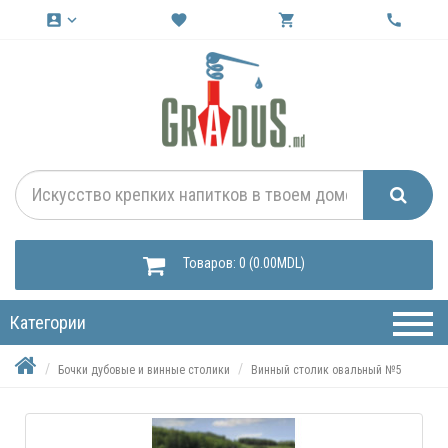
account_box
keyboard_arrow_down
favorite
shopping_cart
call
Товаров: 0 (0.00MDL)
Категории
Бочки дубовые и винные столики
Винный столик овальный №5