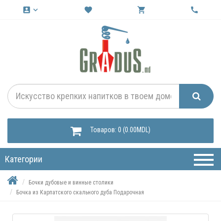
account_box
keyboard_arrow_down
favorite
shopping_cart
call
Товаров: 0 (0.00MDL)
Категории
Бочки дубовые и винные столики
Бочка из Карпатского скального дуба Подарочная