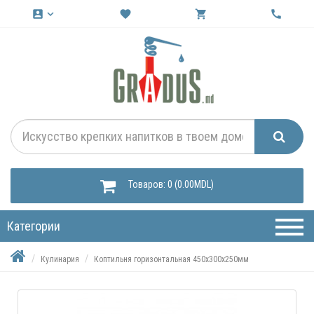
account_box
keyboard_arrow_down
favorite
shopping_cart
call
Товаров: 0 (0.00MDL)
Категории
Кулинария
Коптильня горизонтальная 450х300х250мм