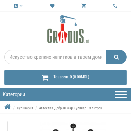
account_box
keyboard_arrow_down
favorite
shopping_cart
call
Товаров: 0 (0.00MDL)
Категории
Кулинария
Автоклав Добрый Жар Кулинар 19 литров