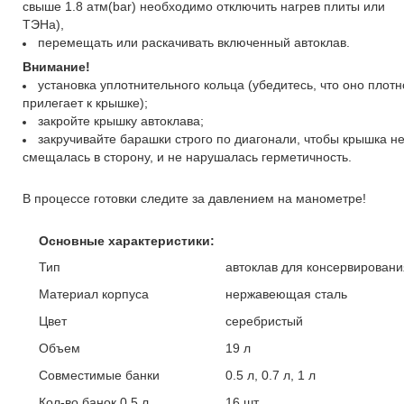
свыше 1.8 атм(bar) необходимо отключить нагрев плиты или
ТЭНа),
перемещать или раскачивать включенный автоклав.
Внимание!
установка уплотнительного кольца (убедитесь, что оно плотн
прилегает к крышке);
закройте крышку автоклава;
закручивайте барашки строго по диагонали, чтобы крышка н
смещалась в сторону, и не нарушалась герметичность.
В процессе готовки следите за давлением на манометре!
Основные характеристики:
Тип
автоклав для консервировани
Материал корпуса
нержавеющая сталь
Цвет
серебристый
Объем
19 л
Совместимые банки
0.5 л, 0.7 л, 1 л
Кол-во банок 0.5 л
16 шт.